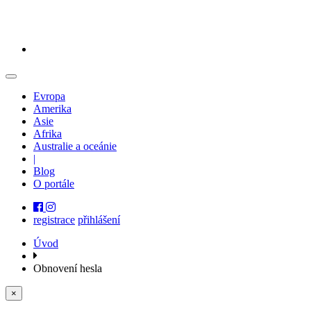
Evropa
Amerika
Asie
Afrika
Australie a oceánie
|
Blog
O portále
registrace
přihlášení
Úvod
Obnovení hesla
×